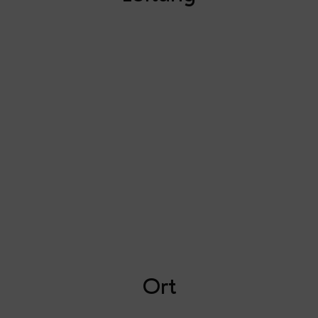
Melli
Systemische
Coachin &
Supervisorin,
Resilienzmentorin
Ort