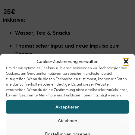
25€
inklusive:
Wasser, Tee & Snacks
Thematischer Input und neue Impulse zum
Thema
Cookie-Zustimmung verwalten
Austausch mit den anderen Teilnehmer:innen
Um dir ein optimales Erlebnis zu bieten, verwenden wir Technologien wie
Cookies, um Geräteinformationen zu speichern und/oder darauf
Eine gute Atmosphäre um dich wohl zu fühlen
zuzugreifen. Wenn du diesen Technologien zustimmst, können wir Daten
wie das Surfverhalten oder eindeutige IDs auf dieser Website
verarbeiten. Wenn du deine Zustimmung nicht erteilst oder zurückziehst,
ein sicherer Raum für gute Gespräche
können bestimmte Merkmale und Funktionen beeinträchtigt werden.
Akzeptieren
Ablehnen
Rücktrittsregelung
Einstellungen ansehen