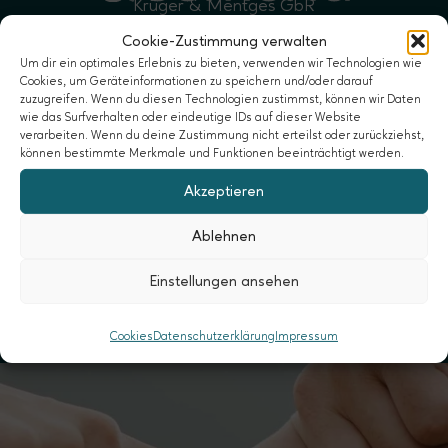
Krüger & Mentges GbR
Wer wir sind
Cookie-Zustimmung verwalten
Um dir ein optimales Erlebnis zu bieten, verwenden wir Technologien wie
Was macht sumuna besonders?
Cookies, um Geräteinformationen zu speichern und/oder darauf
zuzugreifen. Wenn du diesen Technologien zustimmst, können wir Daten
Ablauf & Preise
wie das Surfverhalten oder eindeutige IDs auf dieser Website
Die Crew
verarbeiten. Wenn du deine Zustimmung nicht erteilst oder zurückziehst,
können bestimmte Merkmale und Funktionen beeinträchtigt werden.
Kontakt aufnehmen
Akzeptieren
@sumuna.de
Ablehnen
sumuna.de
Einstellungen ansehen
Newsletter
Cookies
Datenschutzerklärung
Impressum