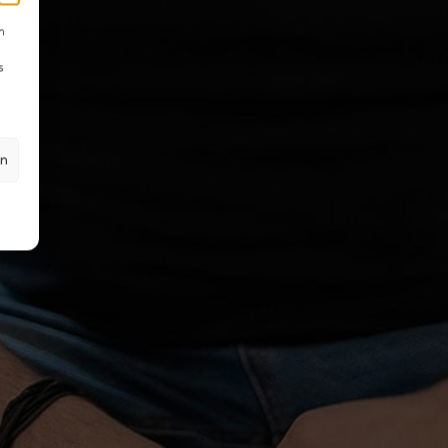
m
s
en