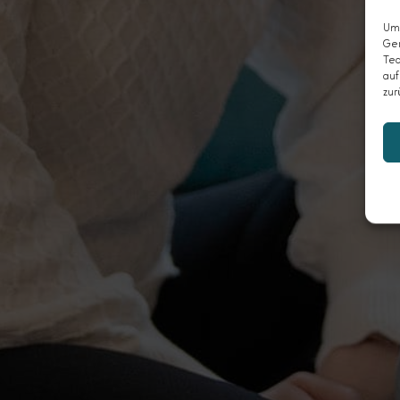
Um 
Ger
Tec
auf
zur