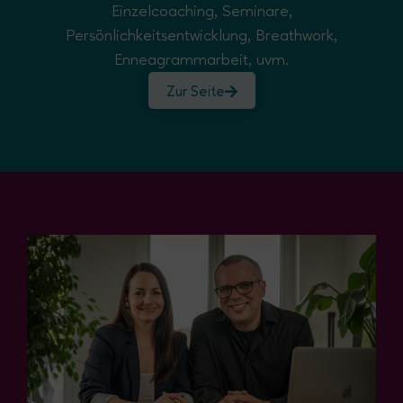
Einzelcoaching, Seminare,
Persönlichkeitsentwicklung, Breathwork,
Enneagrammarbeit, uvm.
Zur Seite