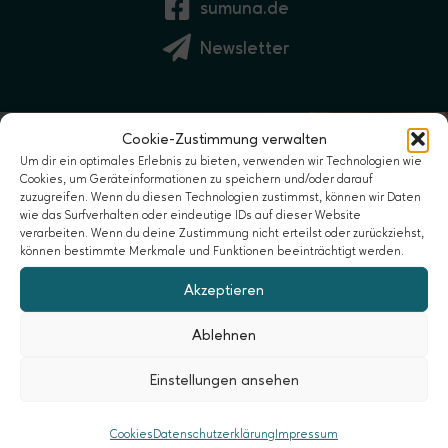
sumuna.de
Newsletter
Cookie-Zustimmung verwalten
Um dir ein optimales Erlebnis zu bieten, verwenden wir Technologien wie
Cookies, um Geräteinformationen zu speichern und/oder darauf
zuzugreifen. Wenn du diesen Technologien zustimmst, können wir Daten
wie das Surfverhalten oder eindeutige IDs auf dieser Website
verarbeiten. Wenn du deine Zustimmung nicht erteilst oder zurückziehst,
können bestimmte Merkmale und Funktionen beeinträchtigt werden.
Akzeptieren
Ablehnen
Einstellungen ansehen
Eine gute Beziehung als Paar
Paarcoaching, Paartherapie, Beratung für
Cookies
Datenschutzerklärung
Impressum