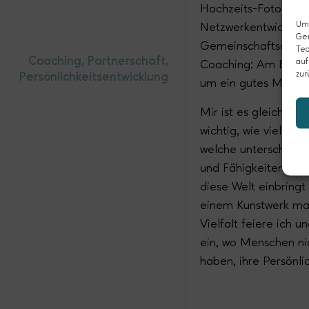
Hochzeits-Fotografi
Um 
Netzwerkentwicklung
Ger
Gemeinschaftsaufb
Tec
Coaching, Partnerschaft,
auf
Coaching: Am Ende d
zur
Persönlichkeitsentwicklung
um ein gutes Mitein
Mir ist es gleichzeit
wichtig, wie vielfältig
welche unterschiedl
und Fähigkeiten jede
diese Welt einbringt
einem Kunstwerk ma
Vielfalt feiere ich u
ein, wo Menschen nic
haben, ihre Persönli