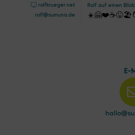
rolfkrueger.net
Rolf auf einen Blick
☀️🤗❤️☕️😜🏖
rolf@sumuna.de
E-M
hallo@s