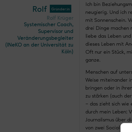
Ich bin Beziehungsm
Rolf
Gründer:in
neugierig. Und ich 
Rolf
Krüger
mit Sonnenschein. V
Systemischer Coach,
drei Dinge machen m
Supervisor und
liebe das Leben und 
Veränderungsbegleiter
dieses Leben mit And
(INeKO an der Universität zu
Köln)
Oft nur ein Stück, 
ganze.
Menschen auf unters
Weise miteinander i
bringen oder in ihr
zu stärken (auch der 
– das zieht sich wie
durch mein Leben: 
Journalismus über di
von zwei Social Med