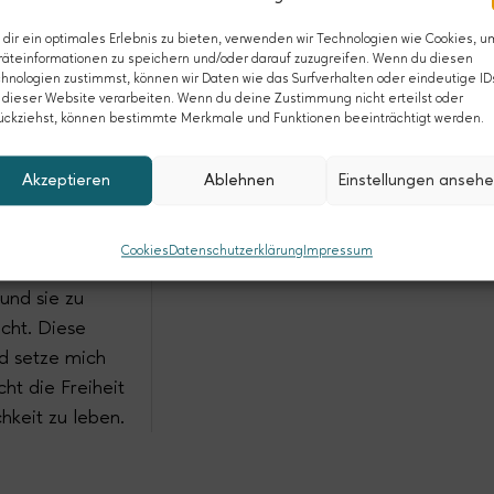
e,
dir ein optimales Erlebnis zu bieten, verwenden wir Technologien wie Cookies, u
,
äteinformationen zu speichern und/oder darauf zuzugreifen. Wenn du diesen
au und
hnologien zustimmst, können wir Daten wie das Surfverhalten oder eindeutige ID
 dieser Website verarbeiten. Wenn du deine Zustimmung nicht erteilst oder
reht sich alles
ückziehst, können bestimmte Merkmale und Funktionen beeinträchtigt werden.
ander.
ig enorm
Akzeptieren
Ablehnen
Einstellungen anseh
 wir sind,
ichen Farben
Cookies
Datenschutzerklärung
Impressum
:r von uns in
 und sie zu
cht. Diese
nd setze mich
ht die Freiheit
chkeit zu leben.