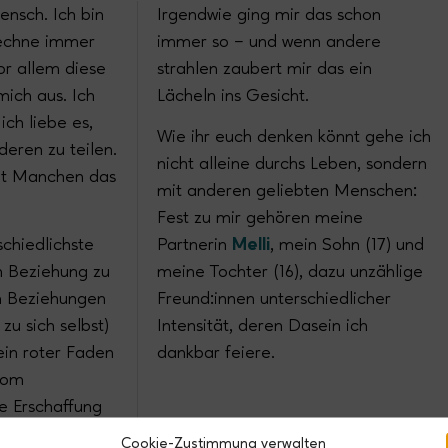
ensch. Ich bin
Irgendwie ging mir das schon
rechne immer
immer so – und wenn andere
or allem diese
strahlen zaubert mir das ein
ich aus. Ich
Lächeln ins Gesicht.
ich liebe es,
Wie ihr euch denken könnt gehe ich
eren zu teilen.
nicht alleine durchs Leben, sondern
mit Manchen das
mit anderen geliebten Menschen:
Fest zu mir gehören meine
chiedlichste
Partnerin
Melli
, mein Sohn (17) und
n Beziehung zu
meine Tochter (16), dazu unzählige
en Beziehungen
Freund:innen unterschiedlicher
zu sich selbst)
Intensität, deren Dasein ich
 ein roter Faden
dankbar feiere.
Vom
e Erschaffung
ia Plattformen,
Cookie-Zustimmung verwalten