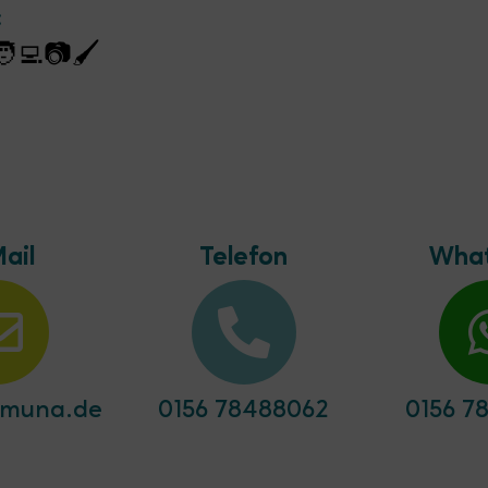
:
‍💻📷🖌
ail
Telefon
Wha
umuna.de
0156 78488062
0156 7