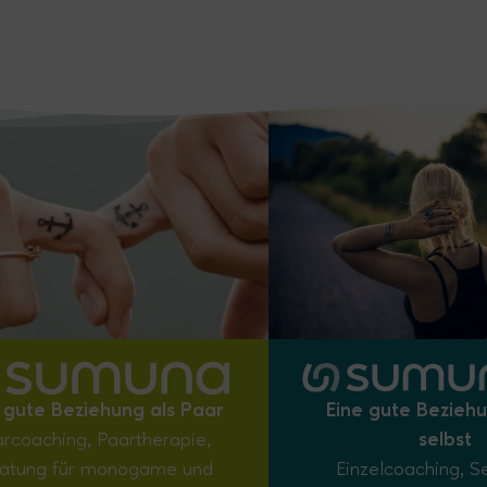
 gute Beziehung als Paar
Eine gute Beziehu
rcoaching, Paartherapie,
selbst
atung für monogame und
Einzelcoaching, S