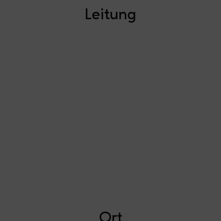
Leitung
Melli
Systemische Coachin &
Supervisorin,
Resilienzmentorin
Ort