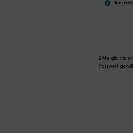
Rücktrit
Bitte gib als e
Passwort gewäh