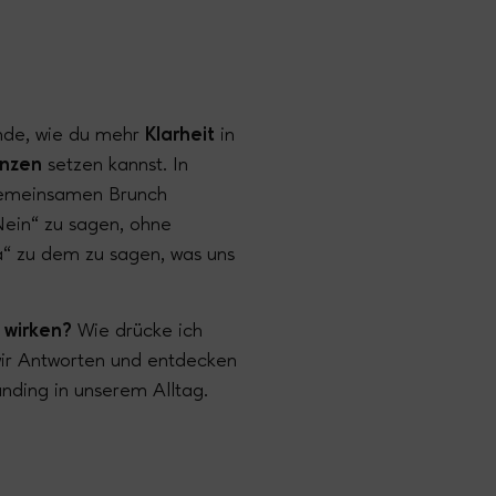
unde, wie du mehr
Klarheit
in
enzen
setzen kannst. In
gemeinsamen Brunch
Nein“ zu sagen, ohne
a“ zu dem zu sagen, was uns
u wirken?
Wie drücke ich
wir Antworten und entdecken
nding in unserem Alltag.