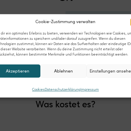
sumuna Studi
Cookie-Zustimmung verwalten
Alte Feuerwache
dir ein optimales Erlebnis zu bieten, verwenden wir Technologien wie Cookies, u
äteinformationen zu speichern und/oder darauf zuzugreifen. Wenn du diesen
Witten
hnologien zustimmst, können wir Daten wie das Surfverhalten oder eindeutige ID
 dieser Website verarbeiten. Wenn du deine Zustimmung nicht erteilst oder
ückziehst, können bestimmte Merkmale und Funktionen beeinträchtigt werden.
Info 
Akzeptieren
Ablehnen
Einstellungen anseh
Cookies
Datenschutzerklärung
Impressum
Was kostet es?