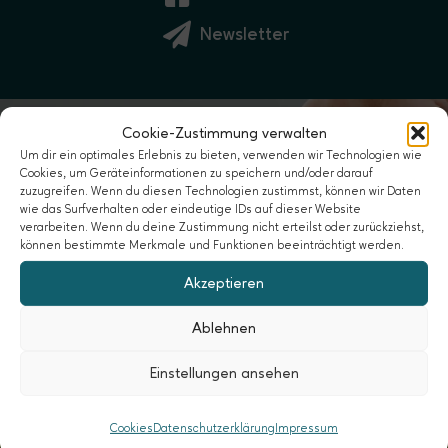
Newsletter
Cookie-Zustimmung verwalten
Um dir ein optimales Erlebnis zu bieten, verwenden wir Technologien wie
Cookies, um Geräteinformationen zu speichern und/oder darauf
zuzugreifen. Wenn du diesen Technologien zustimmst, können wir Daten
wie das Surfverhalten oder eindeutige IDs auf dieser Website
verarbeiten. Wenn du deine Zustimmung nicht erteilst oder zurückziehst,
können bestimmte Merkmale und Funktionen beeinträchtigt werden.
Akzeptieren
Ablehnen
Einstellungen ansehen
Eine gute Beziehung als Paar
Paarcoaching, Paartherapie, Beratung für
Cookies
Datenschutzerklärung
Impressum
monogame und offene Beziehungen