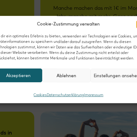
Manche machen das mit 1€ im Mon
Jahr, manche mit mehr. Ganz nac
Cookie-Zustimmung verwalten
dir ein optimales Erlebnis zu bieten, verwenden wir Technologien wie Cookies, u
Werde jetzt Pat
äteinformationen zu speichern und/oder darauf zuzugreifen. Wenn du diesen
hnologien zustimmst, können wir Daten wie das Surfverhalten oder eindeutige ID
und tue ganz konkret etwas gegen die 
 dieser Website verarbeiten. Wenn du deine Zustimmung nicht erteilst oder
Gesellschaft
ückziehst, können bestimmte Merkmale und Funktionen beeinträchtigt werden.
Akzeptieren
Ablehnen
Einstellungen anseh
Cookies
Datenschutzerklärung
Impressum
…und so hilft der Fonds:
ds in