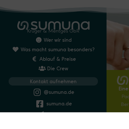
Krüger & Mentges GbR
Wer wir sind
Was macht sumuna besonders?
Ablauf & Preise
Die Crew
Kontakt aufnehmen
Eine
@sumuna.de
Paa
sumuna.de
Ber
Newsletter