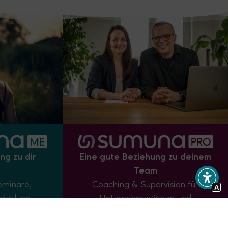
ng zu dir
Eine gute Beziehung zu deinem
Team
eminare,
Coaching & Supervision für
A
wicklung,
Unternehmer:innen und
ammarbeit,
Führungskräfte