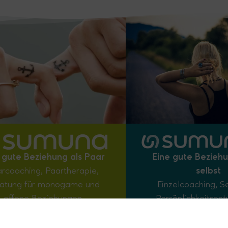
 gute Beziehung als Paar
Eine gute Beziehu
rcoaching, Paartherapie,
selbst
atung für monogame und
Einzelcoaching, S
offene Beziehungen
Persönlichkeitsent
Breathwork, Enneagr
Zur Seite
uvm.