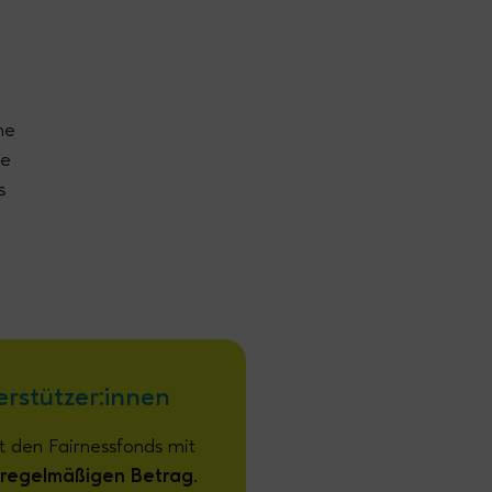
ne
re
s
rstützer:innen
t den Fairnessfonds mit
, regelmäßigen Betrag.