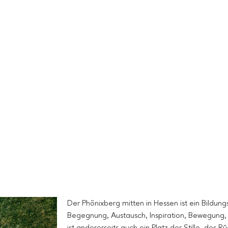
zur Phönixberg-Homepage
Der Phönixberg mitten in Hessen ist ein Bildungs-
Begegnung, Austausch, Inspiration, Bewegung
ist andererseits auch ein Platz der Stille, des 