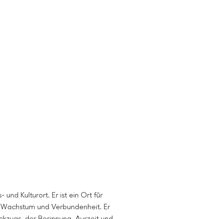
 und Kulturort. Er ist ein Ort für
, Wachstum und Verbundenheit. Er
Rückzugs, der Besinnung, Auszeit und